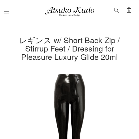
shopping_bag
search
Menu
0
レギンス w/ Short Back Zip /
Stirrup Feet / Dressing for
Pleasure Luxury Glide 20ml