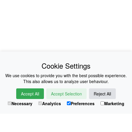
News
About Us
Cookie Settings
Collections
History
We use cookies to provide you with the best possible experience.
This also allows us to analyze user behaviour.
Shop
E-Voucher
Accept All
Accept Selection
Reject All
Sizing & Colours
Contact
Necessary
Analytics
Preferences
Marketing
Information
Japanese Shop