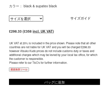
カラー： black & supatex black
サイズガイド
£298.33 (£358
incl. UK VAT
)
UK VAT at 20% is included in the price shown. Please note that all other
countries are not liable for UK VAT and you will be charged £298.33
however Atsuko Kudo prices do not include customs duty or taxes and
additional charges which may be levied by your local tax office, for which
the customer is responsible.
Please refer to our T&C's for further information.
通貨換算ツール
バッグに追加