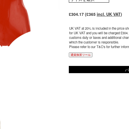
£304.17 (£365
incl. UK VAT
)
UK VAT at 20% is included in the price sho
for UK VAT and you will be charged £304.
customs duty or taxes and additional charg
which the customer is responsible.
Please refer to our T&C's for further infor
通貨換算ツール
バ