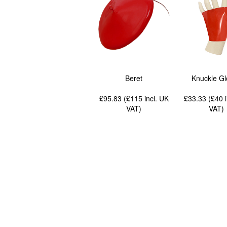
Beret
Knuckle G
£95.83 (£115
incl. UK
£33.33 (£40
VAT
)
VAT
)