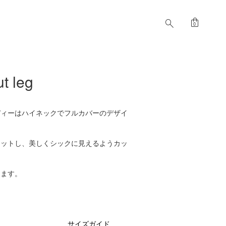
shopping_bag
search
0
 leg
ディーはハイネックでフルカバーのデザイ
ィットし、美しくシックに見えるようカッ
きます。
サイズガイド