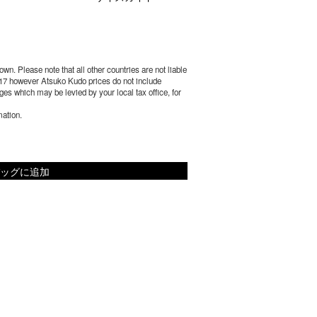
wn. Please note that all other countries are not liable
17 however Atsuko Kudo prices do not include
es which may be levied by your local tax office, for
mation.
ッグに追加