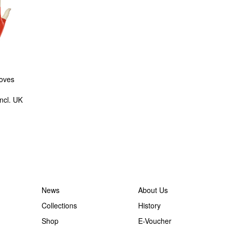
loves
incl. UK
News
About Us
Collections
History
Shop
E-Voucher