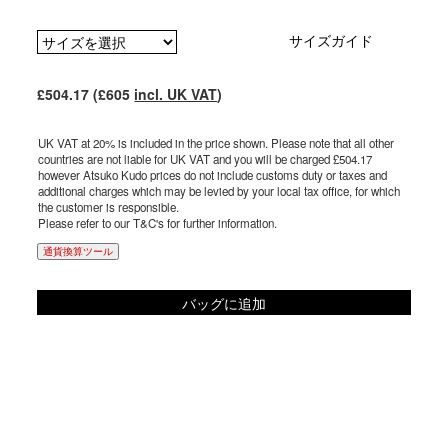
サイズガイド
£504.17 (£605
incl. UK VAT
)
UK VAT at 20% is included in the price shown. Please note that all other
countries are not liable for UK VAT and you will be charged £504.17
however Atsuko Kudo prices do not include customs duty or taxes and
additional charges which may be levied by your local tax office, for which
the customer is responsible.
Please refer to our T&C's for further information.
通貨換算ツール
バッグに追加