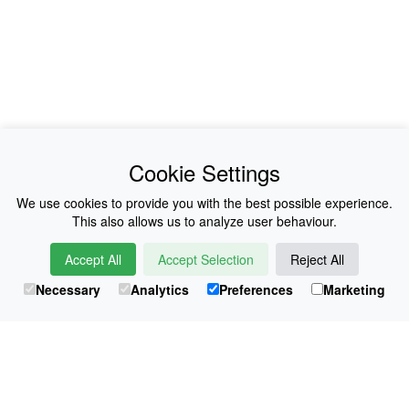
News
About Us
Cookie Settings
Collections
History
We use cookies to provide you with the best possible experience.
This also allows us to analyze user behaviour.
Shop
E-Voucher
Accept All
Accept Selection
Reject All
Sizing & Colours
Contact
Necessary
Analytics
Preferences
Marketing
Information
Japanese Shop