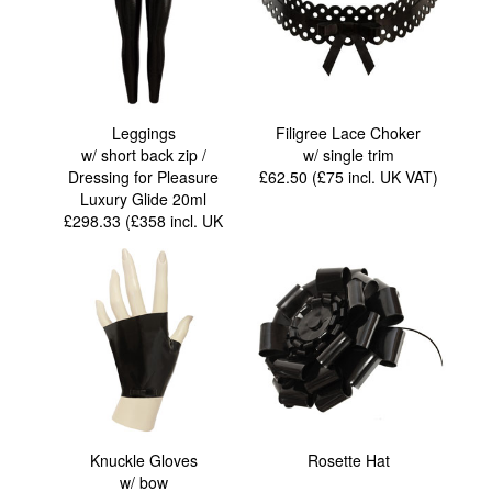
Leggings
Filigree Lace Choker
w/ short back zip /
w/ single trim
Dressing for Pleasure
£62.50 (£75
incl. UK VAT
)
Luxury Glide 20ml
£298.33 (£358
incl. UK
VAT
)
Knuckle Gloves
Rosette Hat
w/ bow