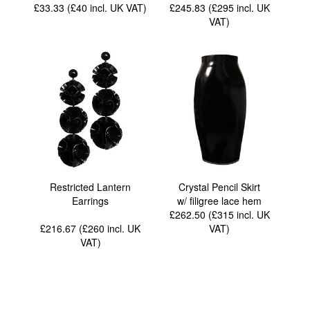
£33.33 (£40
incl. UK VAT
)
£245.83 (£295
incl. UK
VAT
)
Restricted Lantern
Crystal Pencil Skirt
Earrings
w/ filigree lace hem
£262.50 (£315
incl. UK
£216.67 (£260
incl. UK
VAT
)
VAT
)