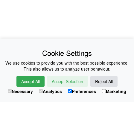
News
About Us
Cookie Settings
Collections
History
We use cookies to provide you with the best possible experience.
This also allows us to analyze user behaviour.
Shop
E-Voucher
Accept All
Accept Selection
Reject All
Sizing & Colours
Contact
Necessary
Analytics
Preferences
Marketing
Information
Japanese Shop