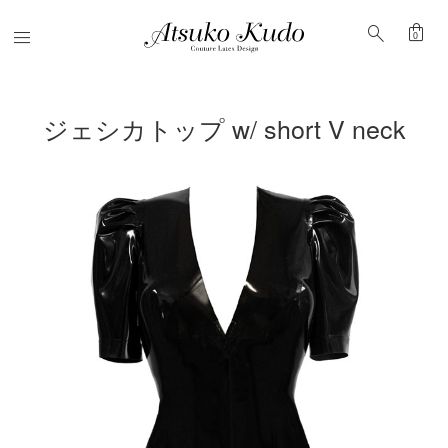
shopping_bag
search
Menu
0
ジェシカトップ w/ short V neck