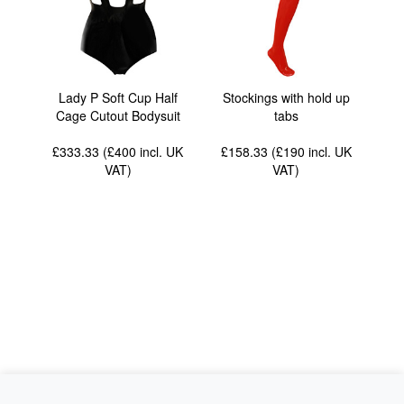
Lady P Soft Cup Half
Stockings with hold up
Cage Cutout Bodysuit
tabs
£333.33 (£400
incl. UK
£158.33 (£190
incl. UK
VAT
)
VAT
)